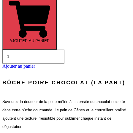
Menu
«
Prestige
»
AJOUTER AU PANIER
quantité
de
Bûche
Ajouter au panier
Velours
de
cacahuète
BÛCHE POIRE CHOCOLAT (LA PART)
(la
part)
Savourez la douceur de la poire mêlée à l’intensité du chocolat noisette
dans cette bûche gourmande. Le pain de Gênes et le croustillant praliné
ajoutent une texture irrésistible pour sublimer chaque instant de
dégustation.