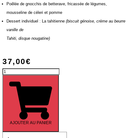
Poêlée de gnocchis de betterave, fricassée de légumes,
mousseline de céleri et pomme
Dessert individuel : La tahitienne
(biscuit génoise, crème au beurre
vanille de
Tahiti, disque nougatine)
37,00
€
quantité
de
Menu
«
Prestige
»
AJOUTER AU PANIER
quantité