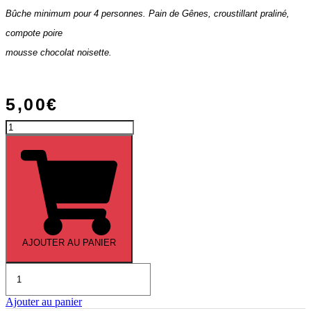
Bûche minimum pour 4 personnes. Pain de Gênes, croustillant praliné,
compote poire
mousse chocolat noisette.
5,00
€
quantité
de
Menu
«
Prestige
»
AJOUTER AU PANIER
quantité
de
Bûche
Ajouter au panier
poire