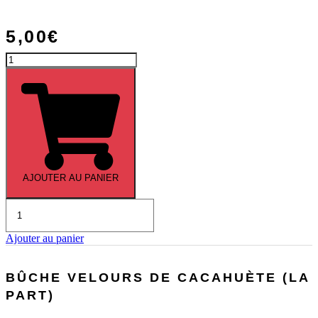
5,00
€
quantité
de
Menu
«
Prestige
»
AJOUTER AU PANIER
quantité
de
Bûche
Ajouter au panier
la
tentation
(la
BÛCHE VELOURS DE CACAHUÈTE (LA
part)
PART)