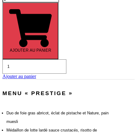
de
Menu
«
Prestige
»
AJOUTER AU PANIER
quantité
de
Plateau
Ajouter au panier
de
16
pièces
MENU « PRESTIGE »
cocktail
Duo de foie gras abricot, éclat de pistache et Nature, pain
muesli
Médaillon de lotte lardé sauce crustacés, risotto de