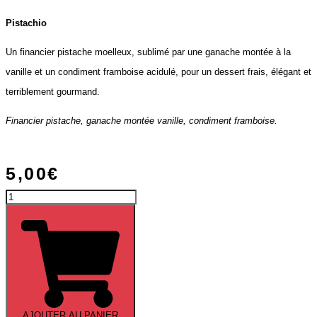
Pistachio
Un financier pistache moelleux, sublimé par une ganache montée à la
vanille et un condiment framboise acidulé, pour un dessert frais, élégant et
terriblement gourmand.
Financier pistache, ganache montée vanille, condiment framboise.
5,00
€
quantité
de
Menu
«
Prestige
»
AJOUTER AU PANIER