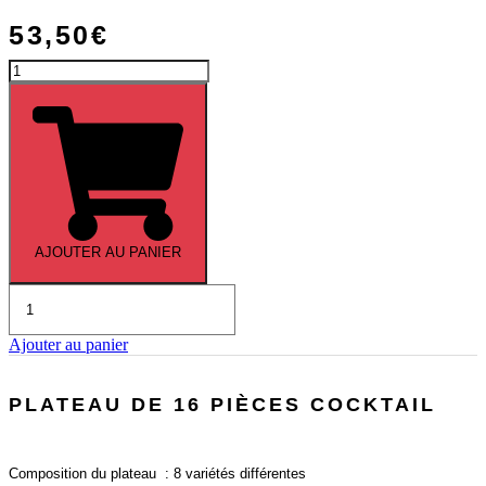
53,50
€
quantité
de
Menu
«
Prestige
»
AJOUTER AU PANIER
quantité
de
Plateau
Ajouter au panier
de
32
pièces
PLATEAU DE 16 PIÈCES COCKTAIL
cocktail
Composition du plateau : 8 variétés différentes