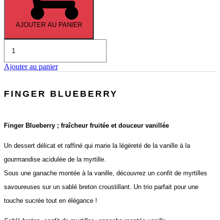
AJOUTER AU PANIER
quantité
de
La
Ajouter au panier
Tahitienne
FINGER BLUEBERRY
Finger Blueberry ; fraîcheur fruitée et douceur vanillée
Un dessert délicat et raffiné qui marie la légèreté de la vanille à la
gourmandise acidulée de la myrtille.
Sous une ganache montée à la vanille, découvrez un confit de myrtilles
savoureuses sur un sablé breton croustillant. Un trio parfait pour une
touche sucrée tout en élégance !