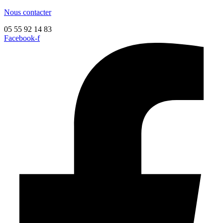
Aller
Nous contacter
au
05 55 92 14 83
contenu
Facebook-f