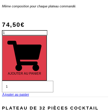
Même composition pour chaque plateau commandé.
74,50
€
quantité
de
Menu
«
Prestige
»
AJOUTER AU PANIER
quantité
de
Plateau
Ajouter au panier
de
48
pièces
PLATEAU DE 32 PIÈCES COCKTAIL
cocktail