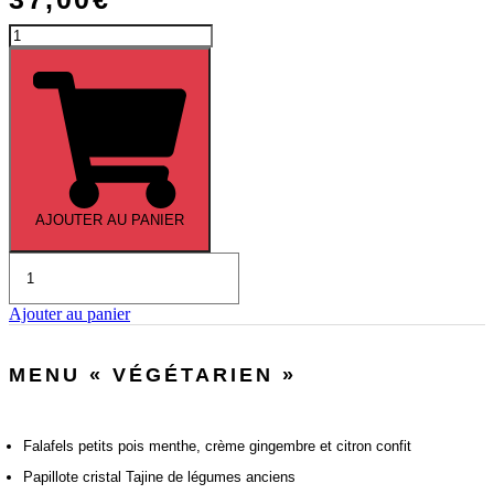
quantité
de
Menu
«
Prestige
»
AJOUTER AU PANIER
quantité
de
Menu
Ajouter au panier
«
Gourmet
»
MENU « VÉGÉTARIEN »
Falafels petits pois menthe, crème gingembre et citron confit
Papillote cristal Tajine de légumes anciens