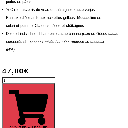
perles de pâtes
½ Caille farcie ris de veau et châtaignes sauce verjus.
Pancake d’épinards aux noisettes grillées, Mousseline de
céleri et pomme, Clafoutis cèpes et châtaignes
Dessert individuel : L’harmonie cacao banane
(pain de Gênes cacao,
compotée de banane vanillée flambée, mousse au chocolat
64%)
47,00
€
quantité
de
Menu
«
Prestige
»
AJOUTER AU PANIER