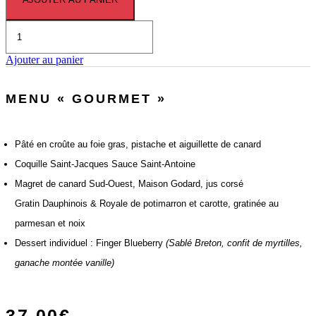
quantité
de
Menu
Ajouter au panier
«
Prestige
»
MENU « GOURMET »
Pâté en croûte au foie gras, pistache et aiguillette de canard
Coquille Saint-Jacques Sauce Saint-Antoine
Magret de canard Sud-Ouest, Maison Godard, jus corsé
Gratin Dauphinois & Royale de potimarron et carotte, gratinée au
parmesan et noix
Dessert individuel : Finger Blueberry
(Sablé Breton, confit de myrtilles,
ganache montée vanille)
37,00
€