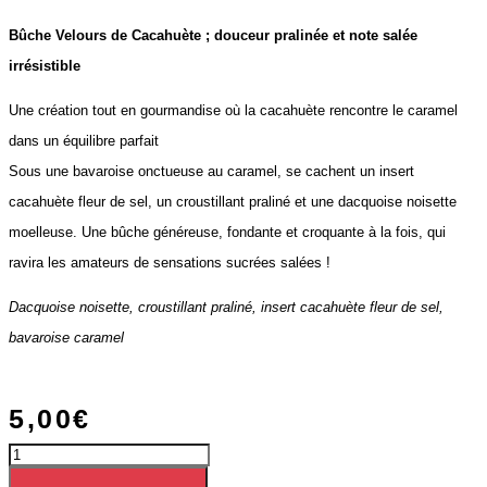
Bûche Velours de Cacahuète ; douceur pralinée et note salée
irrésistible
Une création tout en gourmandise où la cacahuète rencontre le caramel
dans un équilibre parfait
Sous une bavaroise onctueuse au caramel, se cachent un insert
cacahuète fleur de sel, un croustillant praliné et une dacquoise noisette
moelleuse. Une bûche généreuse, fondante et croquante à la fois, qui
ravira les amateurs de sensations sucrées salées !
Dacquoise noisette, croustillant praliné, insert cacahuète fleur de sel,
bavaroise caramel
5,00
€
quantité
de