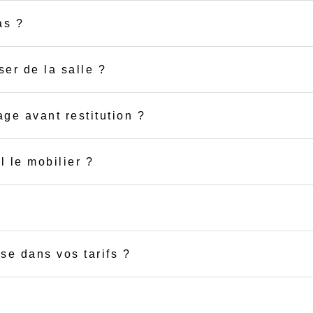
as ?
er de la salle ?
age avant restitution ?
l le mobilier ?
se dans vos tarifs ?