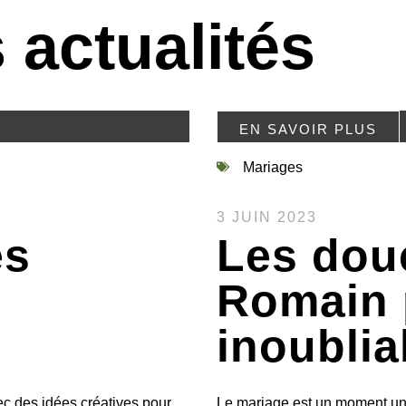
 actualités
EN SAVOIR PLUS
Mariages
3 JUIN 2023
es
Les dou
Romain 
inoublia
c des idées créatives pour
Le mariage est un moment uniq