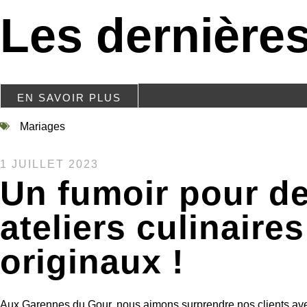
Les dernières
EN SAVOIR PLUS
Mariages
1 JUILLET 2023
Un fumoir pour d
ateliers culinaires
originaux !
Aux Garennes du Gour, nous aimons surprendre nos clients ave