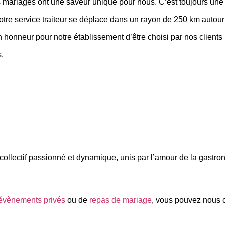
s mariages ont une saveur unique pour nous. C’est toujours une 
e service traiteur se déplace dans un rayon de 250 km autour d
n honneur pour notre établissement d’être choisi par nos client
s.
n collectif passionné et dynamique, unis par l’amour de la gast
évènements privés
ou de
repas de mariage
, vous pouvez nous c